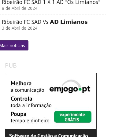
Ribeirão FC SAD 1 X 1 AD "Os Limianos"
8 de Abril de 2024
Ribeirão FC SAD Vs 𝗔𝗗 𝗟𝗶𝗺𝗶𝗮𝗻𝗼𝘀
3 de Abril de 2024
Mais notícias
PUB